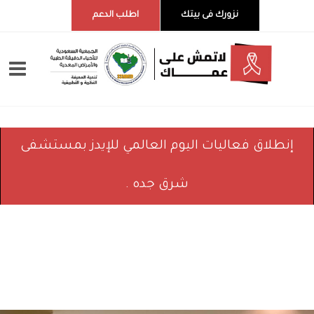
نزورك فى بيتك
اطلب الدعم
إنطلاق فعاليات اليوم العالمي للإيدز بمستشفى
شرق جده .