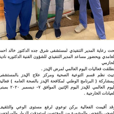
ت رعاية المدير التنفيذي لمستشفى شرق جده الدكتور خالد احمد
غامدي وبحضور مساعد المدير التنفيذي للشؤون الفنية الدكتوره نادية
حازمي
طلقت فعاليات اليوم العالمي لمرض الإيدز .
ث نظم قسم التوعية الصحية ومركز علاج الإيدز بالمستشفى
مشاركة ( البرنامج الوطني لمكافحة الإيدز بالصحة العامه ) فعالية
اليوم العالمي للإيدز اليوم الإثنين الموافق ٧- ديسمبر ٢٠٢٠ بمبنى
عيادات الخارجية .
د أقيمت الفعالية بركن توعوي لرفع مستوى الوعي والتثقيف
صحي بالفحص والمشورة من المختصين استهدفت الزوار والمراجعين