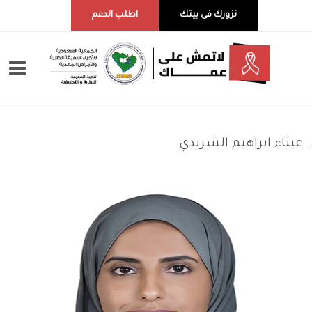
نزورك فى بيتك
اطلب الدعم
 عيناء ابراهيم الشريدي