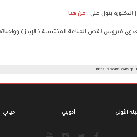
 الدكتورة بتول علي :
من هنا
وى فيروس نقص المناعة المكتسبة ( الإيدز ) وواجباته
يله الأولى
أدويتي
حياتي