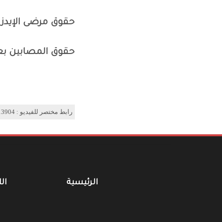
حقوق مرضى الإيدز |
حقوق المصابين بعد
رابط مختصر للفيديو : https://arabhiv.com/?p=13904
الرئيسية
الل