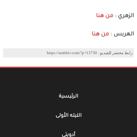
الزهري :
من هنا
الهربس :
من هنا
رابط مختصر للفيديو : https://arabhiv.com/?p=13730
الرئيسية
الليله الأولى
أدويتي