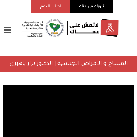
نزورك فى بيتك
اطلب الدعم
المساج و الأمراض الجنسية | الدكتور نزار باهبري