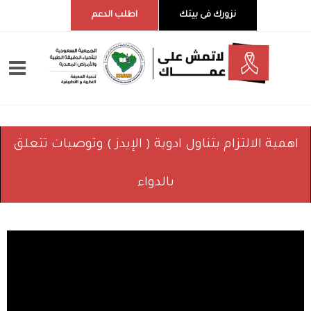
نزورك فى بيتك
اطلب الدعم
اهمية الالتزام بتناول ادوية ( الإيدز ) وتوصيات تتعلق
بالدواء